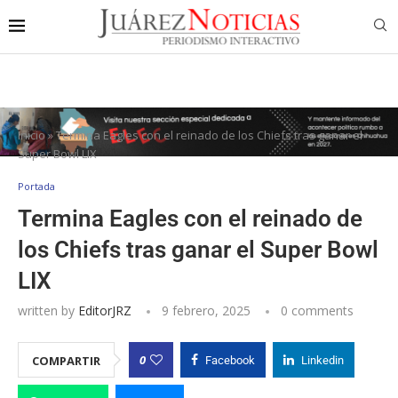
Inicio
»
Termina Eagles con el reinado de los Chiefs tras ganar el
Super Bowl LIX
Portada
Termina Eagles con el reinado de
los Chiefs tras ganar el Super Bowl
LIX
written by
EditorJRZ
9 febrero, 2025
0 comments
0
COMPARTIR
Facebook
Linkedin