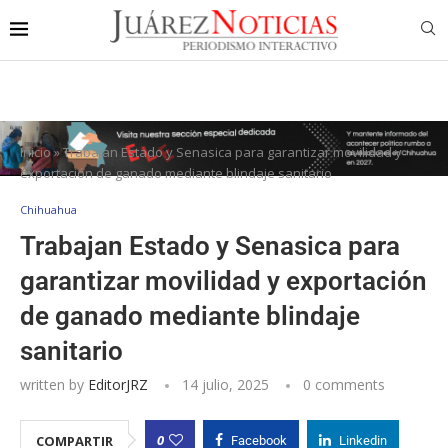
Inicio
»
Trabajan Estado y Senasica para garantizar movilidad y
exportación de ganado mediante blindaje sanitario
Chihuahua
Trabajan Estado y Senasica para
garantizar movilidad y exportación
de ganado mediante blindaje
sanitario
written by
EditorJRZ
14 julio, 2025
0 comments
0
COMPARTIR
Facebook
Linkedin