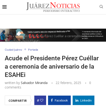
Inicio
»
Acude el Presidente Pérez Cuéllar a ceremonia de
aniversario de la ESAHEi
Ciudad Juárez
Portada
Acude el Presidente Pérez Cuéllar
a ceremonia de aniversario de la
ESAHEi
written by
Salvador Miranda
22 febrero, 2025
0
comments
0
COMPARTIR
Facebook
Linkedin