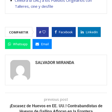
Celebra la UACJ a los Pueblos Originarios con
Talleres, cine y desfile
0
COMPARTIR
Facebook
Linkedin
Whatsapp
Email
SALVADOR MIRANDA
previous post
¡Escasez de Huevos en EE. UU.! Contrabandistas de
Huevos de Gallina Afloran en la Frontera