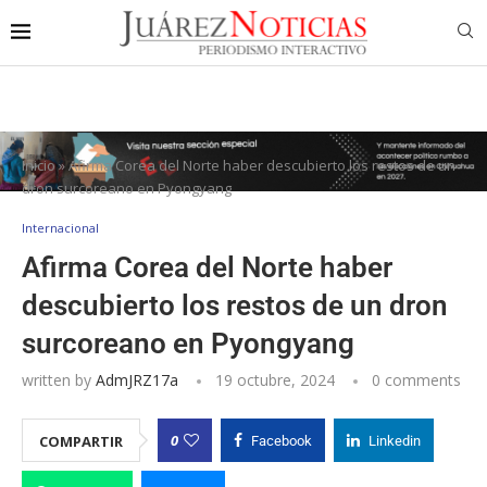
Inicio
»
Afirma Corea del Norte haber descubierto los restos de un
dron surcoreano en Pyongyang
Internacional
Afirma Corea del Norte haber
descubierto los restos de un dron
surcoreano en Pyongyang
written by
AdmJRZ17a
19 octubre, 2024
0 comments
0
COMPARTIR
Facebook
Linkedin