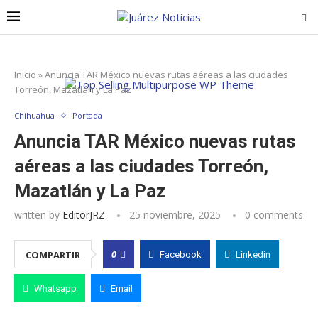
Inicio
»
Anuncia TAR México nuevas rutas aéreas a las ciudades
Torreón, Mazatlán y La Paz
Chihuahua
Portada
Anuncia TAR México nuevas rutas
aéreas a las ciudades Torreón,
Mazatlán y La Paz
written by
EditorJRZ
25 noviembre, 2025
0 comments
0
COMPARTIR
Facebook
Linkedin
Whatsapp
Email