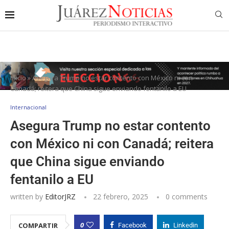
Inicio
»
Asegura Trump no estar contento con México ni con
Canadá; reitera que China sigue enviando fentanilo a EU
Internacional
Asegura Trump no estar contento
con México ni con Canadá; reitera
que China sigue enviando
fentanilo a EU
written by
EditorJRZ
22 febrero, 2025
0 comments
0
COMPARTIR
Facebook
Linkedin