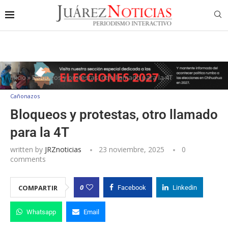
Inicio
»
Bloqueos y protestas, otro llamado para la 4T
Cañonazos
Bloqueos y protestas, otro llamado
para la 4T
written by
JRZnoticias
23 noviembre, 2025
0
comments
0
COMPARTIR
Facebook
Linkedin
Whatsapp
Email