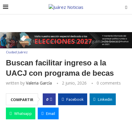
Inicio
»
Buscan facilitar ingreso a la UACJ con programa de becas
Ciudad Juárez
Buscan facilitar ingreso a la
UACJ con programa de becas
written by
Valeria García
2 junio, 2026
0 comments
0
COMPARTIR
Facebook
Linkedin
Whatsapp
Email