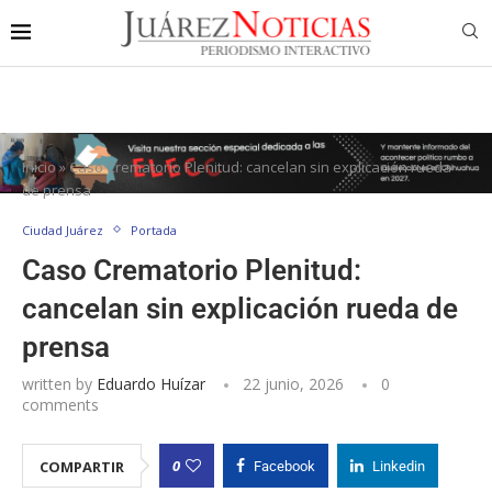
Inicio
»
Caso Crematorio Plenitud: cancelan sin explicación rueda
de prensa
Ciudad Juárez
Portada
Caso Crematorio Plenitud:
cancelan sin explicación rueda de
prensa
written by
Eduardo Huízar
22 junio, 2026
0
comments
0
COMPARTIR
Facebook
Linkedin