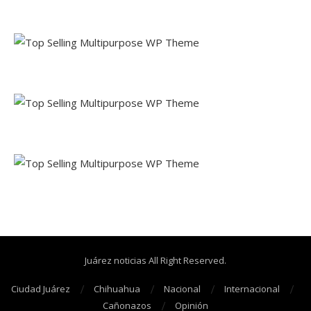
Juárez noticias All Right Reserved.
Ciudad Juárez
Chihuahua
Nacional
Internacional
Cañonazos
Opinión