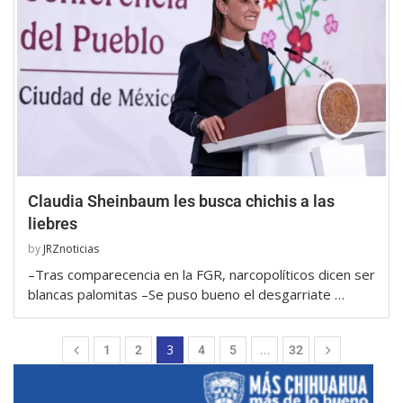
Claudia Sheinbaum les busca chichis a las
liebres
by
JRZnoticias
–Tras comparecencia en la FGR, narcopolíticos dicen ser
blancas palomitas –Se puso bueno el desgarriate …
3
…
1
2
4
5
32