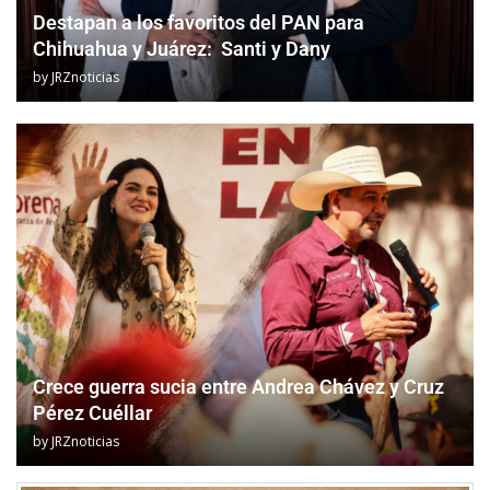
Destapan a los favoritos del PAN para
Chihuahua y Juárez: Santi y Dany
by
JRZnoticias
Crece guerra sucia entre Andrea Chávez y Cruz
Pérez Cuéllar
by
JRZnoticias