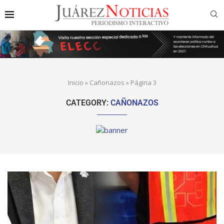
Inicio
»
Cañonazos
»
Página 3
CATEGORY:
CAÑONAZOS