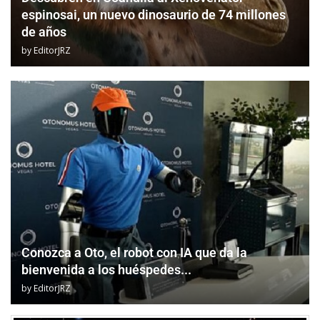
espinosai, un nuevo dinosaurio de 74 millones
de años
by
EditorJRZ
Conozca a Oto, el robot con IA que da la
bienvenida a los huéspedes...
by
EditorJRZ