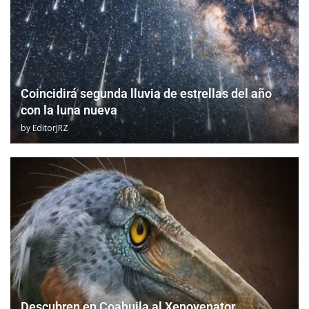
Coincidirá segunda lluvia de estrellas del año
con la luna nueva
by
EditorJRZ
Descubren en Coahuila al Xenovenator