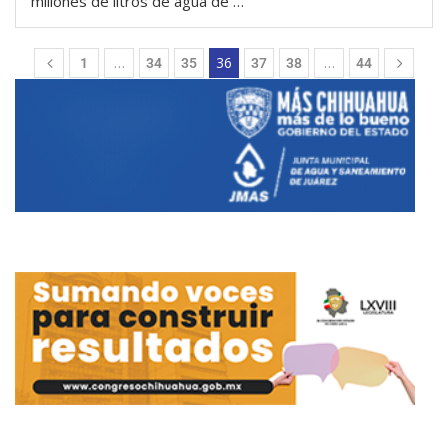
millones de litros de agua de …
…
36
…
1
34
35
37
38
44