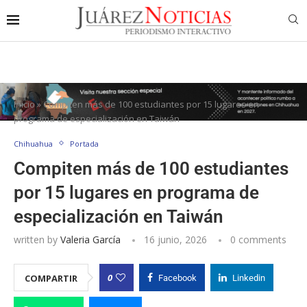
Inicio
»
Compiten más de 100 estudiantes por 15 lugares en
programa de especialización en Taiwán
Chihuahua
Portada
Compiten más de 100 estudiantes
por 15 lugares en programa de
especialización en Taiwán
written by
Valeria García
16 junio, 2026
0 comments
0
COMPARTIR
Facebook
Linkedin