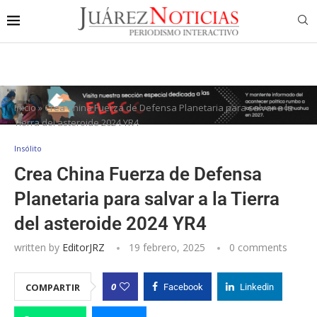
Inicio
»
Crea China Fuerza de Defensa Planetaria para salvar a la
Tierra del asteroide 2024 YR4
Insólito
Crea China Fuerza de Defensa
Planetaria para salvar a la Tierra
del asteroide 2024 YR4
written by
EditorJRZ
19 febrero, 2025
0 comments
0
COMPARTIR
Facebook
Linkedin