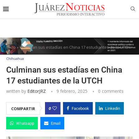
Inicio
»
Culminan sus estadías en China 17 estudiantes de la UTCH
Chihuahua
Culminan sus estadías en China
17 estudiantes de la UTCH
written by
EditorJRZ
9 febrero, 2025
0 comments
0
COMPARTIR
Facebook
Linkedin
Whatsapp
Email