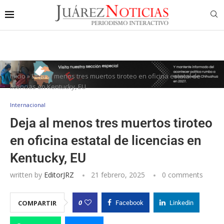
Inicio
»
Deja al menos tres muertos tiroteo en oficina estatal de
licencias en Kentucky, EU
Internacional
Deja al menos tres muertos tiroteo
en oficina estatal de licencias en
Kentucky, EU
written by
EditorJRZ
21 febrero, 2025
0 comments
0
COMPARTIR
Facebook
Linkedin