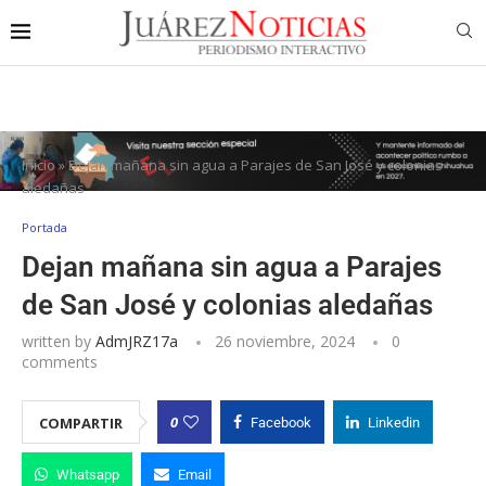
Inicio
»
Dejan mañana sin agua a Parajes de San José y colonias
aledañas
Portada
Dejan mañana sin agua a Parajes
de San José y colonias aledañas
written by
AdmJRZ17a
26 noviembre, 2024
0
comments
0
COMPARTIR
Facebook
Linkedin
Whatsapp
Email