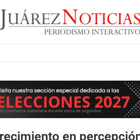
ad y confianza ciudadana durante mesa de seguridad
recimiento en percepció