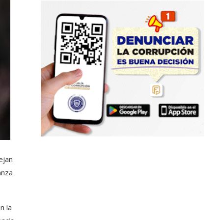
ejan
anza
n la