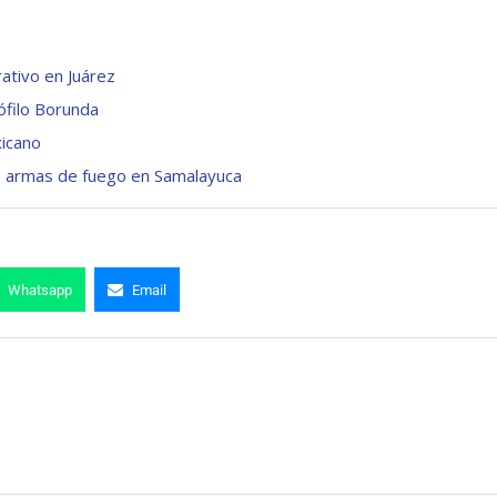
ativo en Juárez
ófilo Borunda
xicano
e armas de fuego en Samalayuca
Whatsapp
Email