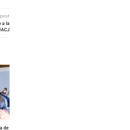
 post
 a la
UACJ
a de