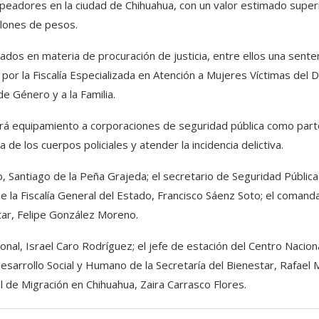
eadores en la ciudad de Chihuahua, con un valor estimado superi
llones de pesos.
tados en materia de procuración de justicia, entre ellos una sente
por la Fiscalía Especializada en Atención a Mujeres Víctimas del D
e Género y a la Familia.
ará equipamiento a corporaciones de seguridad pública como par
 de los cuerpos policiales y atender la incidencia delictiva.
o, Santiago de la Peña Grajeda; el secretario de Seguridad Pública
 la Fiscalía General del Estado, Francisco Sáenz Soto; el comand
itar, Felipe González Moreno.
onal, Israel Caro Rodríguez; el jefe de estación del Centro Nacion
esarrollo Social y Humano de la Secretaría del Bienestar, Rafael 
al de Migración en Chihuahua, Zaira Carrasco Flores.