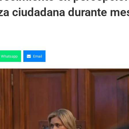
nza ciudadana durante me
Whatsapp
Email