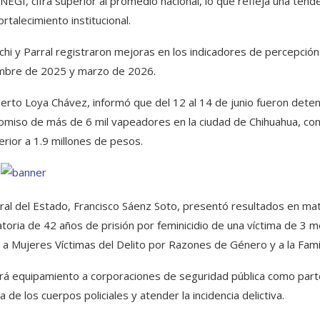
EGI, cifra superior al promedio nacional, lo que refleja una tend
rtalecimiento institucional.
hi y Parral registraron mejoras en los indicadores de percepción
embre de 2025 y marzo de 2026.
lberto Loya Chávez, informó que del 12 al 14 de junio fueron dete
omiso de más de 6 mil vapeadores en la ciudad de Chihuahua, con
rior a 1.9 millones de pesos.
eral del Estado, Francisco Sáenz Soto, presentó resultados en mat
atoria de 42 años de prisión por feminicidio de una víctima de 3 
n a Mujeres Víctimas del Delito por Razones de Género y a la Famil
ará equipamiento a corporaciones de seguridad pública como par
 de los cuerpos policiales y atender la incidencia delictiva.