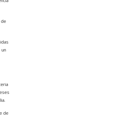
encia
 de
nidas
 un
eria
meses
ia.
te de