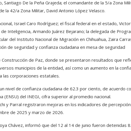
o, Santiago De la Peña Grajeda; el comandante de la 5/a Zona Mili
e la 42/a Zona Militar, David Antonio López Velasco.
onal, Israel Caro Rodríguez; el fiscal federal en el estado, Victor
l de Inteligencia, Armando Juárez Bejarano; la delegada de Progr
ular del Instituto Nacional de Migración en Chihuahua, Zaira Carr
ión de seguridad y confianza ciudadana en mesa de seguridad
Construcción de Paz, donde se presentaron resultados que refl
iversos municipios de la entidad, así como un aumento en la confi
ia las corporaciones estatales.
 un nivel de confianza ciudadana de 62.3 por ciento, de acuerdo co
 (ENSU) del INEGI, cifra superior al promedio nacional.
hi y Parral registraron mejoras en los indicadores de percepción
embre de 2025 y marzo de 2026.
Loya Chávez, informó que del 12 al 14 de junio fueron detenidas 8