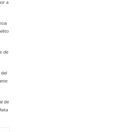
or a
ncia
elito
te de
 del
ante
al de
Mata