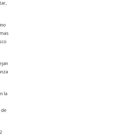
tar,
ino
amas
asco
ejan
anza
n la
 de
2