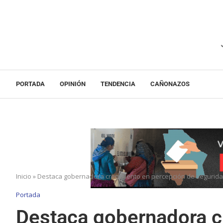
PORTADA
OPINIÓN
TENDENCIA
CAÑONAZOS
Inicio
»
Destaca gobernadora crecimiento en percepción de segurid
Portada
Destaca gobernadora c