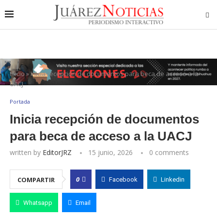
Inicio
»
Inicia recepción de documentos para beca de acceso a la
UACJ
Portada
Inicia recepción de documentos
para beca de acceso a la UACJ
written by
EditorJRZ
15 junio, 2026
0 comments
0
COMPARTIR
Facebook
Linkedin
Whatsapp
Email