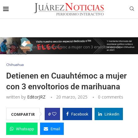
Inicio
»
Detienen en Cuauhtémoc a mujer con 3 envoltorios de
marihuana
Chihuahua
Detienen en Cuauhtémoc a mujer
con 3 envoltorios de marihuana
written by
EditorJRZ
20 marzo, 2025
0 comments
0
COMPARTIR
Facebook
Linkedin
Whatsapp
Email