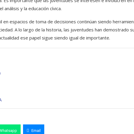
a. Es importante que las juventudes se interesen e involucren en 
 análisis y la educación cívica.
venil en espacios de toma de decisiones continúan siendo herramie
edad. A lo largo de la historia, las juventudes han demostrado s
actualidad ese papel sigue siendo igual de importante.
a
A
Whatsapp
Email