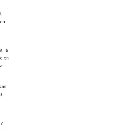
l.
 en
, la
se en
na
icas
ta
 y