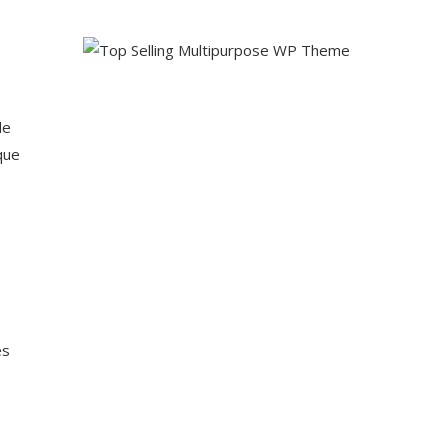
de
que
és