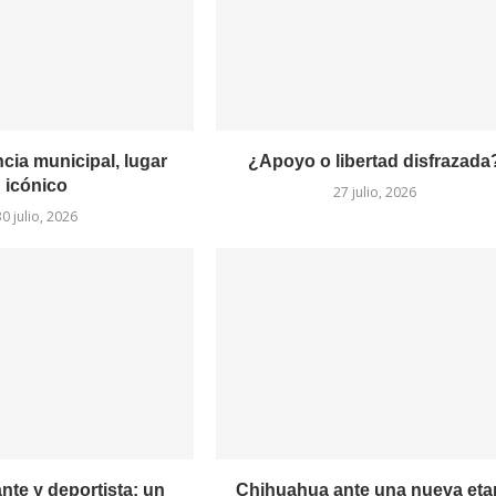
cia municipal, lugar
¿Apoyo o libertad disfrazada
icónico
27 julio, 2026
30 julio, 2026
nte y deportista: un
Chihuahua ante una nueva eta