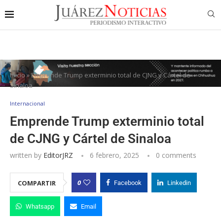
Inicio
»
Emprende Trump exterminio total de CJNG y Cártel de
Sinaloa
Internacional
Emprende Trump exterminio total
de CJNG y Cártel de Sinaloa
written by
EditorJRZ
6 febrero, 2025
0 comments
0
COMPARTIR
Facebook
Linkedin
Whatsapp
Email