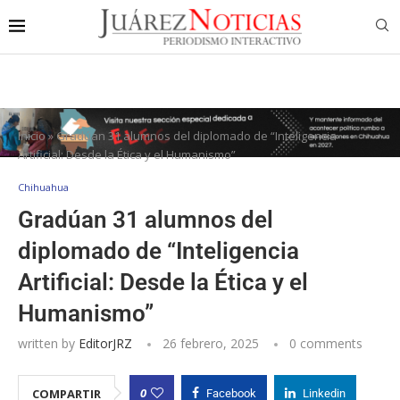
Inicio
»
Gradúan 31 alumnos del diplomado de “Inteligencia
Artificial: Desde la Ética y el Humanismo”
Chihuahua
Gradúan 31 alumnos del
diplomado de “Inteligencia
Artificial: Desde la Ética y el
Humanismo”
written by
EditorJRZ
26 febrero, 2025
0 comments
0
COMPARTIR
Facebook
Linkedin