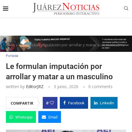
Inicio
»
Le formulan imputación por arrollar y matar a un masculino
Portada
Le formulan imputación por
arrollar y matar a un masculino
written by
EditorJRZ
3 junio, 2026
0 comments
0
COMPARTIR
Facebook
Linkedin
Whatsapp
Email