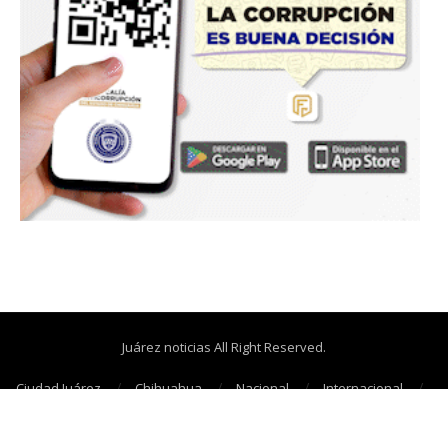
Juárez noticias All Right Reserved.
Ciudad Juárez
Chihuahua
Nacional
Internacional
Cañonazos
Opinión