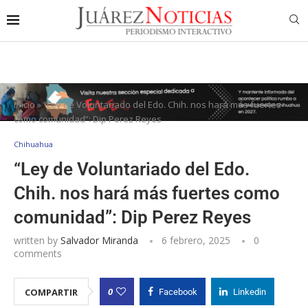
Inicio
»
“Ley de Voluntariado del Edo. Chih. nos hará más fuertes
como comunidad”: Dip Perez Reyes
Chihuahua
“Ley de Voluntariado del Edo.
Chih. nos hará más fuertes como
comunidad”: Dip Perez Reyes
written by
Salvador Miranda
6 febrero, 2025
0
comments
0
COMPARTIR
Facebook
Linkedin