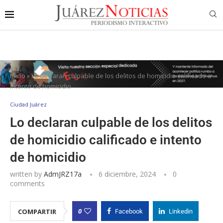
Inicio
»
Lo declaran culpable de los delitos de homicidio calificado e
intento de homicidio
Ciudad Juárez
Lo declaran culpable de los delitos
de homicidio calificado e intento
de homicidio
written by
AdmJRZ17a
6 diciembre, 2024
0
comments
0
COMPARTIR
Facebook
Linkedin