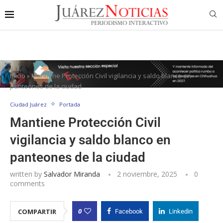
Inicio
»
Mantiene Protección Civil vigilancia y saldo blanco en
panteones de la ciudad
Ciudad Juárez
Portada
Mantiene Protección Civil
vigilancia y saldo blanco en
panteones de la ciudad
written by
Salvador Miranda
2 noviembre, 2025
0
comments
0
COMPARTIR
Facebook
Linkedin