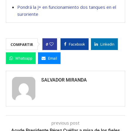
Pondrá la J+ en funcionamiento dos tanques en el
suroriente
0
COMPARTIR
Facebook
Linkedin
Whatsapp
Email
SALVADOR MIRANDA
previous post
Acude Presidente Pérez Cuéllar a misa de los fieles