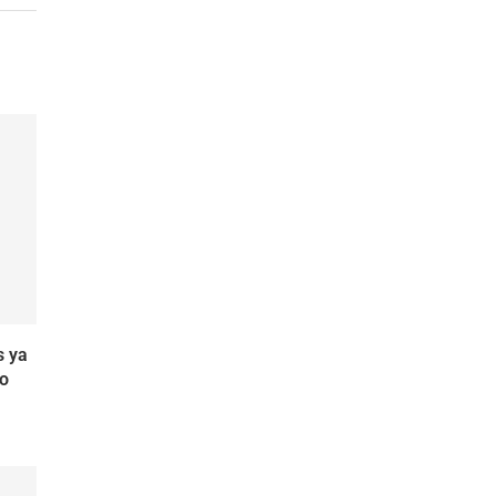
s ya
vo