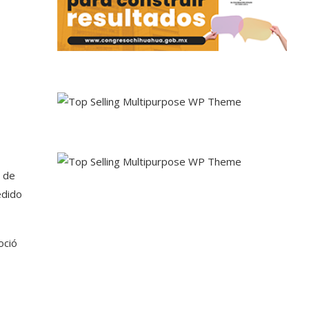
, de
edido
oció