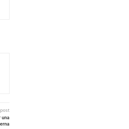
 post
r una
terna