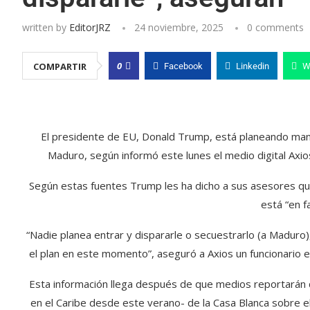
written by
EditorJRZ
24 noviembre, 2025
0 comments
0
COMPARTIR
Facebook
Linkedin
W
El presidente de EU, Donald Trump, está planeando mant
Maduro, según informó este lunes el medio digital Axi
Según estas fuentes Trump les ha dicho a sus asesores que
está “en f
“Nadie planea entrar y dispararle o secuestrarlo (a Maduro
el plan en este momento”, aseguró a Axios un funcionario
Esta información llega después de que medios reportarán 
en el Caribe desde este verano- de la Casa Blanca sobre