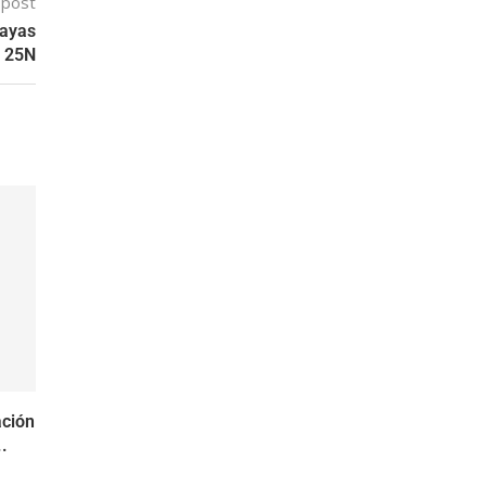
 post
vayas
a 25N
ación
.