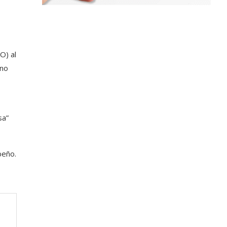
O) al
rno
sa”
beño.