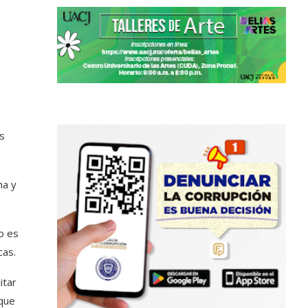
s
ha y
o es
cas.
itar
que