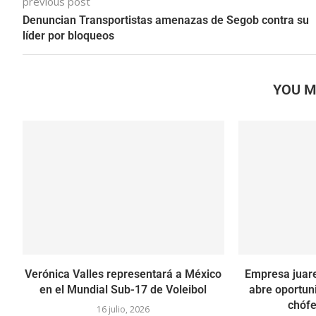
previous post
Denuncian Transportistas amenazas de Segob contra su
líder por bloqueos
YOU M
Verónica Valles representará a México
Empresa juar
en el Mundial Sub-17 de Voleibol
abre oportun
chóf
16 julio, 2026