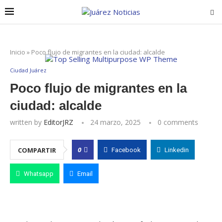
Inicio
»
Poco flujo de migrantes en la ciudad: alcalde
Ciudad Juárez
Poco flujo de migrantes en la
ciudad: alcalde
written by
EditorJRZ
24 marzo, 2025
0 comments
0
COMPARTIR
Facebook
Linkedin
Whatsapp
Email