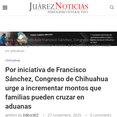
Inicio
»
Por iniciativa de Francisco Sánchez, Congreso de
Chihuahua urge a incrementar montos que familias pueden cruzar
en aduanas
Chihuahua
Por iniciativa de Francisco
Sánchez, Congreso de Chihuahua
urge a incrementar montos que
familias pueden cruzar en
aduanas
written by
EditorJRZ
27 noviembre, 2025
0 comments