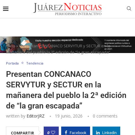
Inicio
»
Presentan CONCANACO SERVYTUR y SECTUR en la
mañanera del pueblo la 2ª edición de “la gran escapada”
Portada
Tendencia
Presentan CONCANACO
SERVYTUR y SECTUR en la
mañanera del pueblo la 2ª edición
de “la gran escapada”
written by
EditorJRZ
19 junio, 2026
0 comments
0
COMPARTIR
Facebook
Linkedin