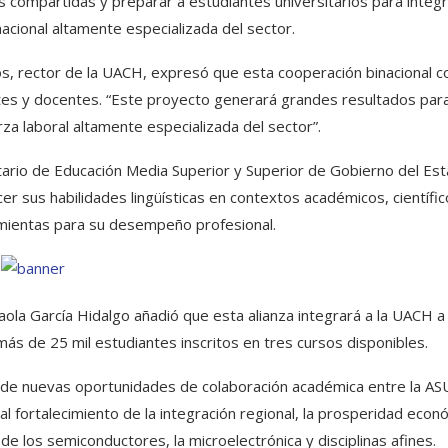
s compartidas y preparar a estudiantes universitarios para integ
rnacional altamente especializada del sector.
os, rector de la UACH, expresó que esta cooperación binacional co
es y docentes. “Este proyecto generará grandes resultados par
za laboral altamente especializada del sector”.
tario de Educación Media Superior y Superior de Gobierno del Est
cer sus habilidades lingüísticas en contextos académicos, científic
mientas para su desempeño profesional.
Paola García Hidalgo añadió que esta alianza integrará a la UACH a
más de 25 mil estudiantes inscritos en tres cursos disponibles.
ón de nuevas oportunidades de colaboración académica entre la AS
al fortalecimiento de la integración regional, la prosperidad econ
e los semiconductores, la microelectrónica y disciplinas afines.