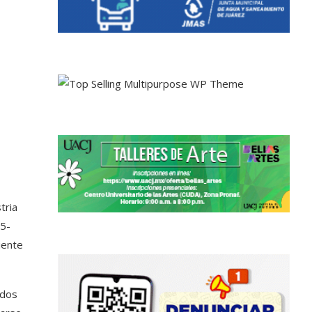
tria
25-
iente
ados