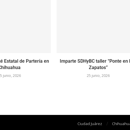
é Estatal de Partería en
Imparte SDHyBC taller “Ponte en
Chihuahua
Zapatos”
5 junio, 2026
25 junio, 2026
Ciudad Juárez
Chihuahu