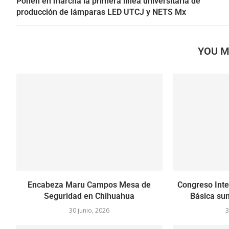
Ponen en marcha la primera línea universitaria de
producción de lámparas LED UTCJ y NETS Mx
YOU M
Encabeza Maru Campos Mesa de
Congreso Inte
Seguridad en Chihuahua
Básica sum
30 junio, 2026
3