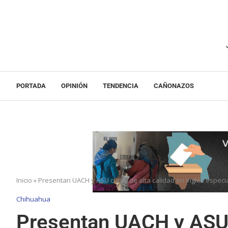
PORTADA
OPINIÓN
TENDENCIA
CAÑONAZOS
Inicio
»
Presentan UACH y ASU curso de alta calidad en inglés especi
Chihuahua
Presentan UACH y ASU 