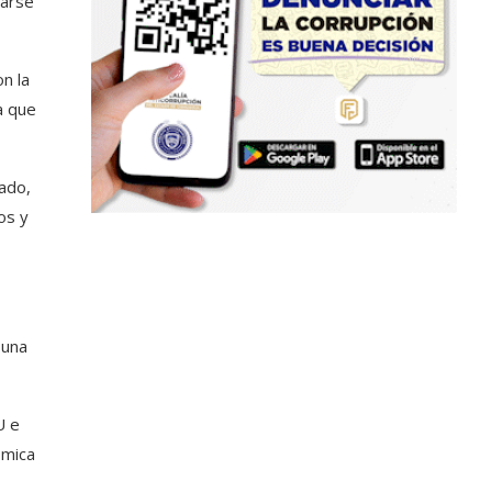
rarse
n la
a que
ado,
os y
 una
U e
ómica