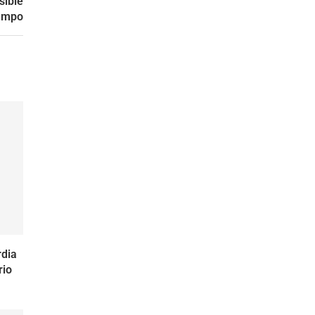
sible
campo
dia
rio