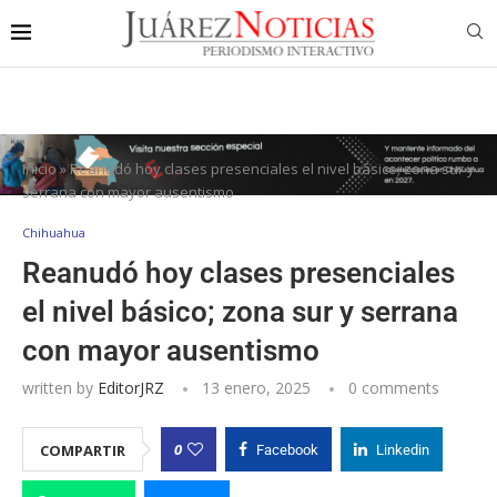
Inicio
»
Reanudó hoy clases presenciales el nivel básico; zona sur y
serrana con mayor ausentismo
Chihuahua
Reanudó hoy clases presenciales
el nivel básico; zona sur y serrana
con mayor ausentismo
written by
EditorJRZ
13 enero, 2025
0 comments
0
COMPARTIR
Facebook
Linkedin