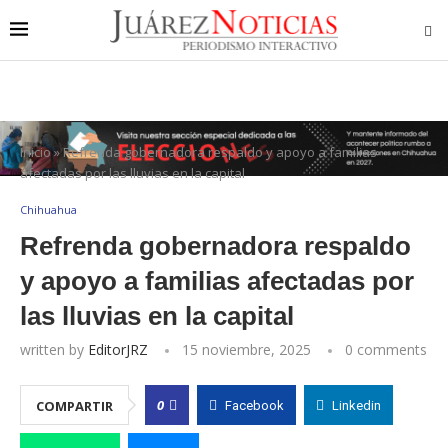
Inicio
»
Refrenda gobernadora respaldo y apoyo a familias
afectadas por las lluvias en la capital
Chihuahua
Refrenda gobernadora respaldo
y apoyo a familias afectadas por
las lluvias en la capital
written by
EditorJRZ
15 noviembre, 2025
0 comments
0
COMPARTIR
Facebook
Linkedin