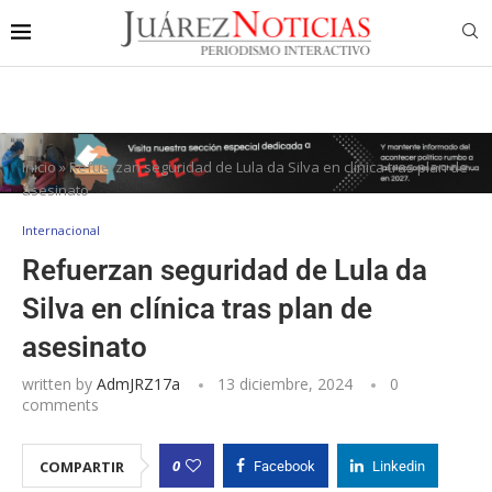
Inicio
»
Refuerzan seguridad de Lula da Silva en clínica tras plan de
asesinato
Internacional
Refuerzan seguridad de Lula da
Silva en clínica tras plan de
asesinato
written by
AdmJRZ17a
13 diciembre, 2024
0
comments
0
COMPARTIR
Facebook
Linkedin