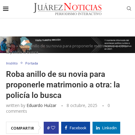
Inicio
»
Roba anillo de su novia para proponerle matrimonio a otra:
la policía lo busca
Insólito
Portada
Roba anillo de su novia para
proponerle matrimonio a otra: la
policía lo busca
written by
Eduardo Huízar
8 octubre, 2025
0
comments
0
COMPARTIR
Facebook
Linkedin