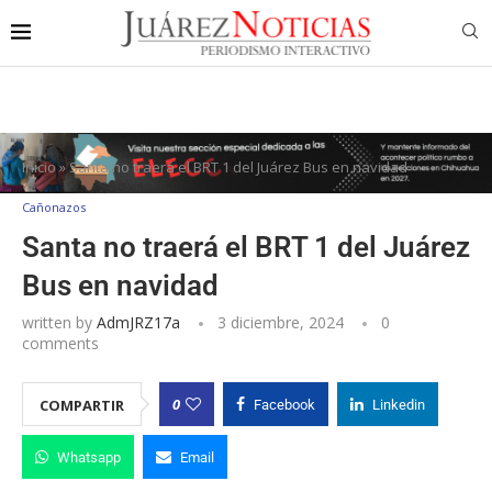
Inicio
»
Santa no traerá el BRT 1 del Juárez Bus en navidad
Cañonazos
Santa no traerá el BRT 1 del Juárez
Bus en navidad
written by
AdmJRZ17a
3 diciembre, 2024
0
comments
0
COMPARTIR
Facebook
Linkedin
Whatsapp
Email