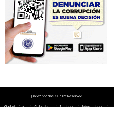
Juárez noticias All Right Reserved.
Ciudad Juárez
Chihuahua
Nacional
Internacional
Cañonazos
Opinión