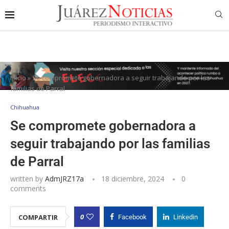
Inicio
»
Se compromete gobernadora a seguir trabajando por las
familias de Parral
Chihuahua
Se compromete gobernadora a
seguir trabajando por las familias
de Parral
written by
AdmJRZ17a
18 diciembre, 2024
0
comments
0
COMPARTIR
Facebook
Linkedin