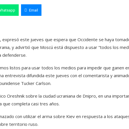
Whatsapp
Email
rov, expresó este jueves que espera que Occidente se haya tomad
crania, y advirtió que Moscú está dispuesto a usar “todos los med
a defenderse.
mos listos para usar todos los medios para impedir que ganen en
una entrevista difundida este jueves con el comentarista y animad
dounidense Tucker Carlson.
co Oreshnik sobre la ciudad ucraniana de Dnipro, en una importa
a que completa casi tres años.
nazado con utilizar el arma sobre Kiev en respuesta a los ataque
bre territorio ruso.