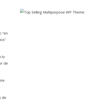
o “en
ios”
 lo
or de
nte
s de