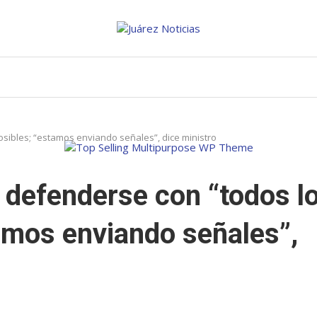
osibles; “estamos enviando señales”, dice ministro
a defenderse con “todos l
amos enviando señales”,