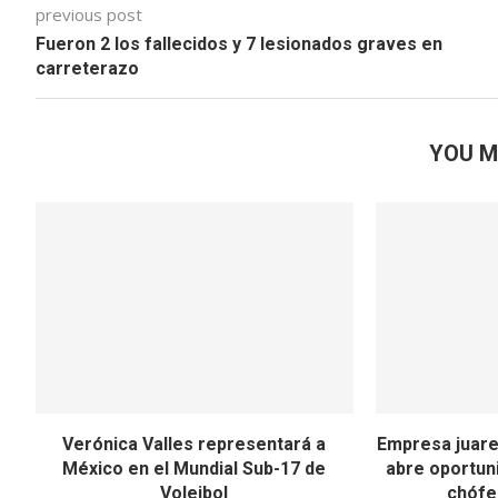
previous post
Fueron 2 los fallecidos y 7 lesionados graves en
carreterazo
YOU M
Verónica Valles representará a
Empresa juar
México en el Mundial Sub-17 de
abre oportun
Voleibol
chófe