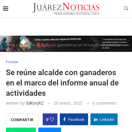
Inicio
»
Se reúne alcalde con ganaderos en el marco del informe
anual de actividades
Portada
Se reúne alcalde con ganaderos
en el marco del informe anual de
actividades
written by
EditorJRZ
20 enero, 2025
0 comments
0
COMPARTIR
Facebook
Linkedin