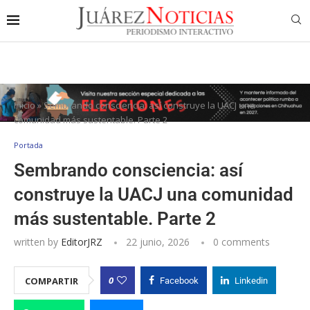
Inicio
»
Sembrando consciencia: así construye la UACJ una
comunidad más sustentable. Parte 2
Portada
Sembrando consciencia: así
construye la UACJ una comunidad
más sustentable. Parte 2
written by
EditorJRZ
22 junio, 2026
0 comments
0
COMPARTIR
Facebook
Linkedin