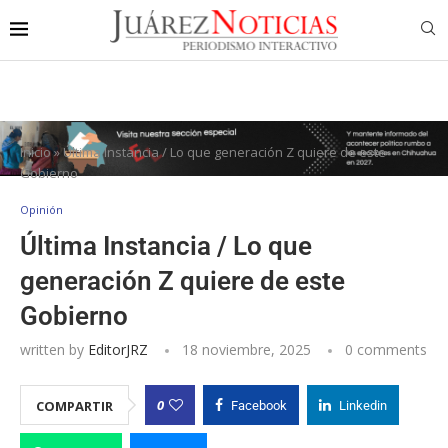
Inicio
»
Última Instancia / Lo que generación Z quiere de este
Gobierno
Opinión
Última Instancia / Lo que
generación Z quiere de este
Gobierno
written by
EditorJRZ
18 noviembre, 2025
0 comments
0
COMPARTIR
Facebook
Linkedin