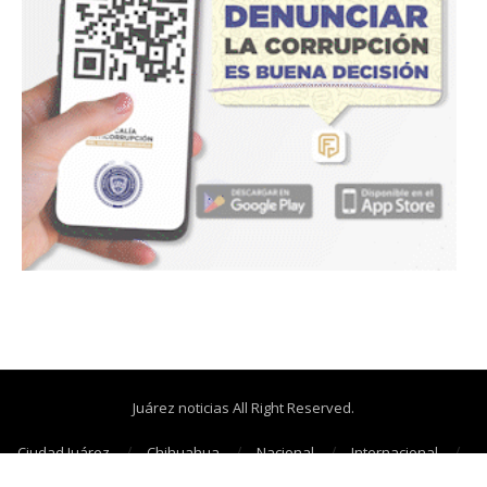
Juárez noticias All Right Reserved.
Ciudad Juárez
Chihuahua
Nacional
Internacional
Cañonazos
Opinión