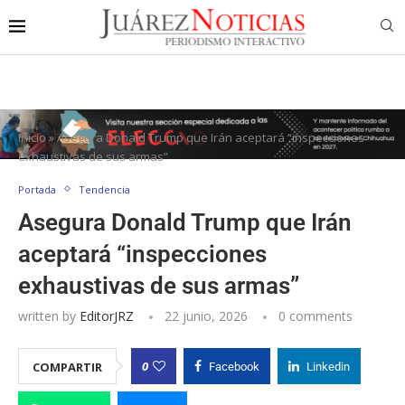
Inicio
»
Asegura Donald Trump que Irán aceptará “inspecciones
exhaustivas de sus armas”
Portada
Tendencia
Asegura Donald Trump que Irán
aceptará “inspecciones
exhaustivas de sus armas”
written by
EditorJRZ
22 junio, 2026
0 comments
0
COMPARTIR
Facebook
Linkedin