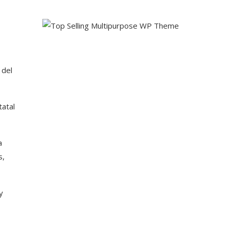
 del
tatal
a
s,
y