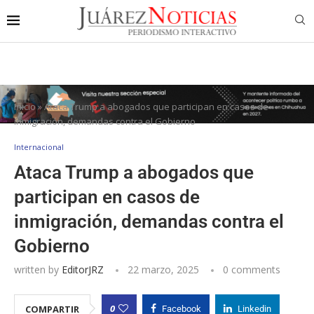
Inicio
»
Ataca Trump a abogados que participan en casos de
inmigración, demandas contra el Gobierno
Internacional
Ataca Trump a abogados que
participan en casos de
inmigración, demandas contra el
Gobierno
written by
EditorJRZ
22 marzo, 2025
0 comments
0
COMPARTIR
Facebook
Linkedin