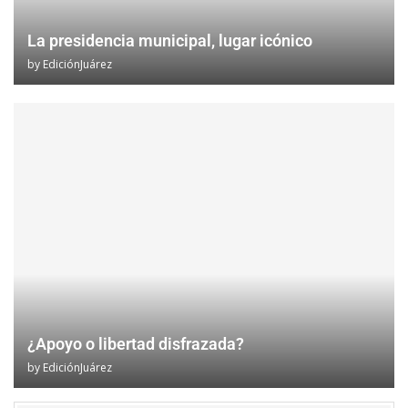
La presidencia municipal, lugar icónico
by
EdiciónJuárez
¿Apoyo o libertad disfrazada?
by
EdiciónJuárez