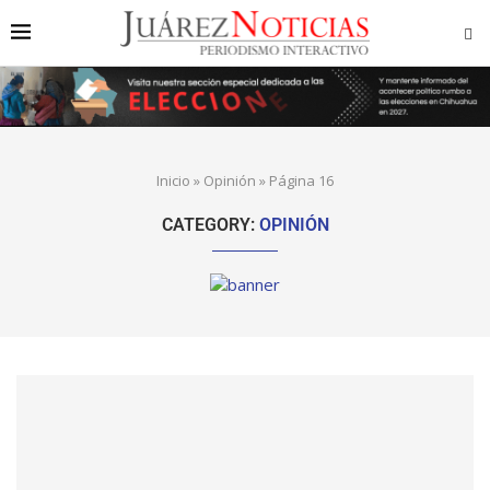
Inicio
»
Opinión
»
Página 16
CATEGORY:
OPINIÓN