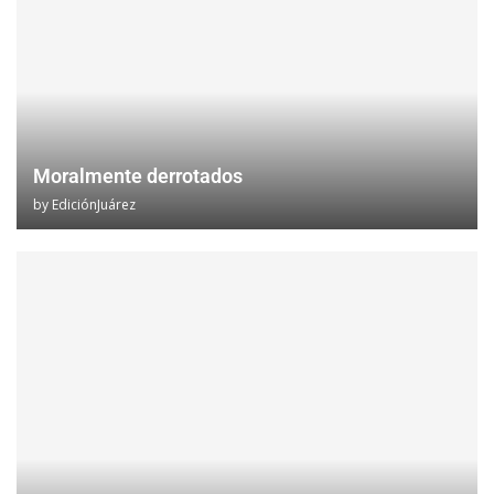
Moralmente derrotados
by
EdiciónJuárez