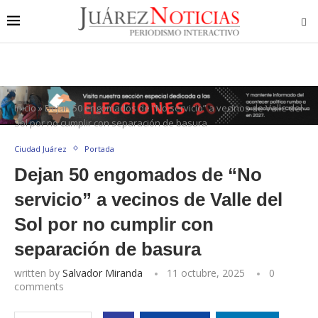
Inicio
»
Dejan 50 engomados de “No servicio” a vecinos de Valle del
Sol por no cumplir con separación de basura
Ciudad Juárez
Portada
Dejan 50 engomados de “No
servicio” a vecinos de Valle del
Sol por no cumplir con
separación de basura
written by
Salvador Miranda
11 octubre, 2025
0
comments