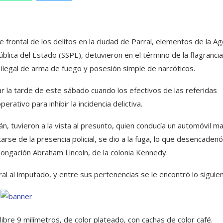
frontal de los delitos en la ciudad de Parral, elementos de la Ag
ública del Estado (SSPE), detuvieron en el término de la flagrancia
 ilegal de arma de fuego y posesión simple de narcóticos.
ar la tarde de este sábado cuando los efectivos de las referidas
ativo para inhibir la incidencia delictiva.
llán, tuvieron a la vista al presunto, quien conducía un automóvil m
arse de la presencia policial, se dio a la fuga, lo que desencaden
longación Abraham Lincoln, de la colonia Kennedy.
oral al imputado, y entre sus pertenencias se le encontró lo siguie
ibre 9 milímetros, de color plateado, con cachas de color café.