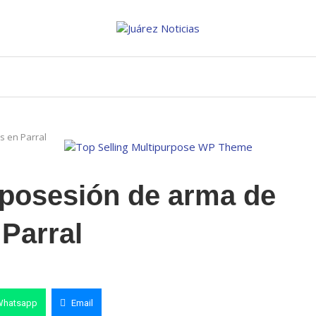
s en Parral
 posesión de arma de
 Parral
Whatsapp
Email