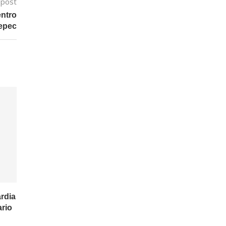
 post
entro
tepec
rdia
ario