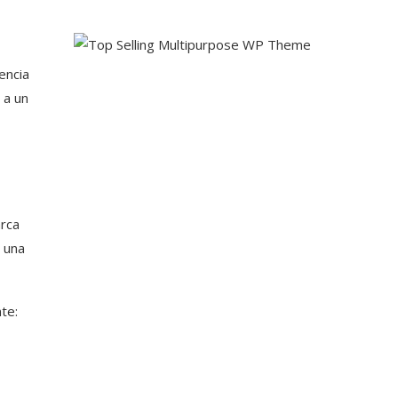
encia
 a un
arca
ó una
nte: