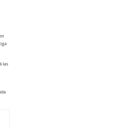
 en
tiga
á las
a
ida